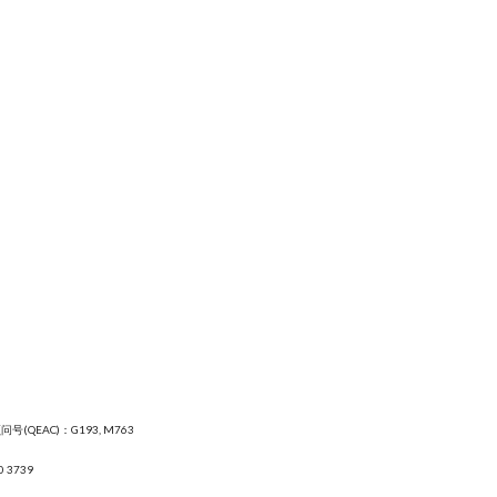
号(QEAC)：G193, M763
0 3739