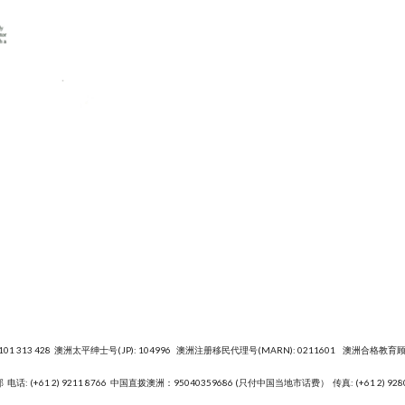
101 313 428 澳洲太平绅士号(JP): 104996 澳洲注册移民代理号(MARN): 0211601 澳洲合格教育顾问
部
电话: (+61 2) 9211 8766 中国直拨澳洲：95040359686 (只付中国当地市话费） 传真: (+61 2) 928