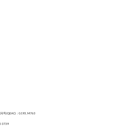
号(QEAC)：G193, M763
0 3739