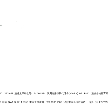
101 313 428 澳洲太平绅士号(JP): 104996 澳洲注册移民代理号(MARN): 0211601 澳洲合格教育顾问
部
电话: (+61 2) 9211 8766 中国直拨澳洲：95040359686 (只付中国当地市话费） 传真: (+61 2) 928