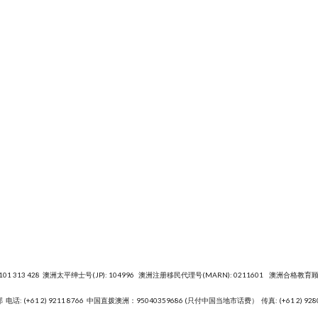
101 313 428 澳洲太平绅士号(JP): 104996 澳洲注册移民代理号(MARN): 0211601 澳洲合格教育顾问
部
电话: (+61 2) 9211 8766 中国直拨澳洲：95040359686 (只付中国当地市话费） 传真: (+61 2) 928