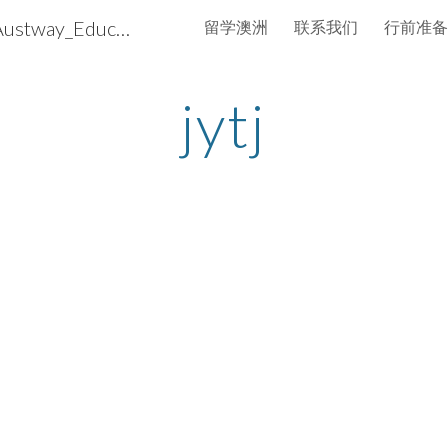
澳洲通国际－留学澳洲 iAustway_Education
留学澳洲
联系我们
行前准备
ip to main content
Skip to navigat
jytj