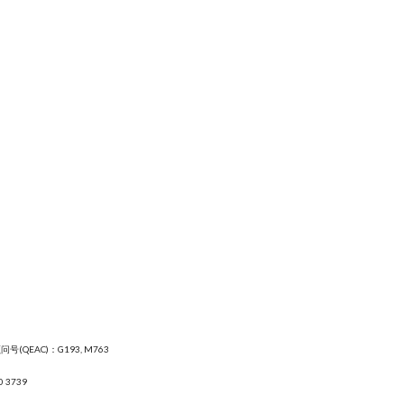
号(QEAC)：G193, M763
0 3739