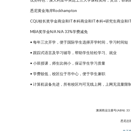
优势特色：澳大利亚中央昆士兰大学课程实用，灵活，容易就
悉尼黄金海岸Rockhampton
CQU校长奖学金商业和IT本科商业和IT本科+研究生商业和I
MBA奖学金N/A N/A 33%学费减免
• 每年三次开学，便于国际学生选择开学时间，学习时间短
• 跟踪式语言及学习辅导，帮助学生轻松学习、就业
• 小班授课，师生比例小，保证学生学习质量
• 学费较低，校区位于市中心，便于学生兼职
• 计算机设备先进，所有校区均可无线上网，上网无流量限
澳洲商业注册号(ABN): 33 
悉尼总