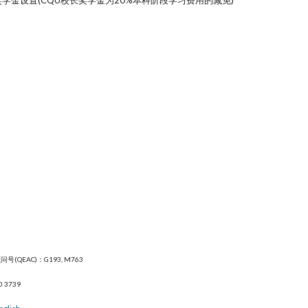
金设置(CQU校长奖学金为20%本科阶段学习费用的减免)
号(QEAC)：G193, M763
0 3739