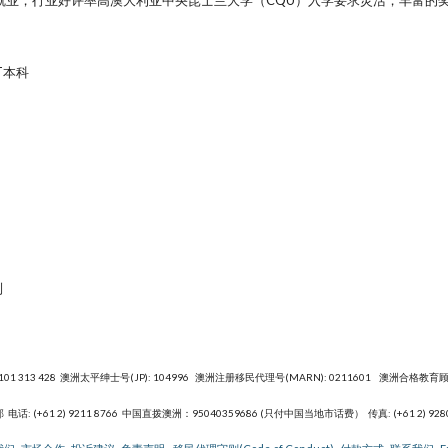
业，行业好评率高澳大利亚中央昆士兰大学（CQU）入学要求灵活，丰富的奖学
T本科
制
101 313 428 澳洲太平绅士号(JP): 104996 澳洲注册移民代理号(MARN): 0211601 澳洲合格教育顾问
部
电话: (+61 2) 9211 8766 中国直拨澳洲：95040359686 (只付中国当地市话费） 传真: (+61 2) 928