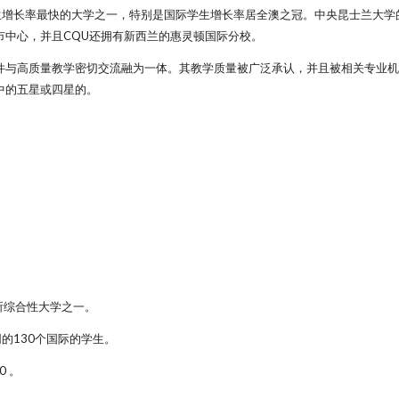
学生增长率最快的大学之一，特别是国际学生增长率居全澳之冠。中央昆士兰大学
市中心，并且CQU还拥有新西兰的惠灵顿国际分校。
件与高质量教学密切交流融为一体。其教学质量被广泛承认，并且被相关专业机
中的五星或四星的。
所综合性大学之一。
的130个国际的学生。
 。