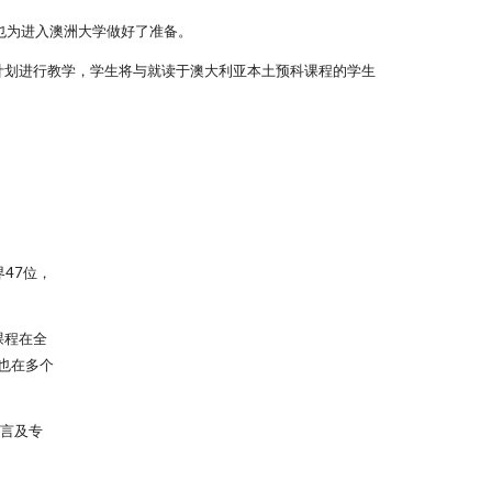
也为进入澳洲大学做好了准备。
学计划进行教学，学生将与就读于澳大利亚本土预科课程的学生
界47位，
课程在全
也在多个
言及专