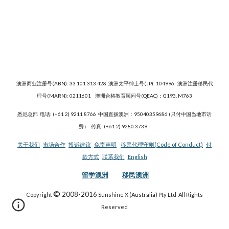
澳洲商业注册号(ABN): 33 101 313 428 澳洲太平绅士号(JP): 104996 澳洲注册移民代
理号(MARN): 0211601 澳洲合格教育顾问号(QEAC)：G193, M763
悉尼总部
电话: (+61 2) 9211 8766 中国直拨澳洲：95040359686 (只付中国当地市话
费） 传真: (+61 2) 9280 3739
关于我们
市场合作
投诉建议
免责声明
移民代理守则(Code of Conduct)
付
款方式
联系我们
English
留学澳洲
移民澳洲
©
2008-2016
Copyright
Sunshine X (Australia) Pty Ltd All Rights
Reserved