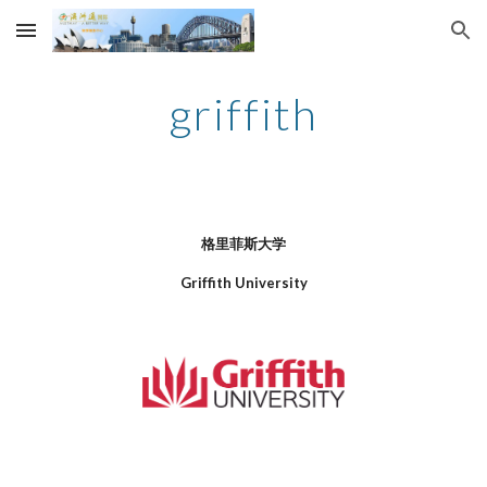
Skip to main content
Skip to navigation
griffith
格里菲斯大学
Griffith University