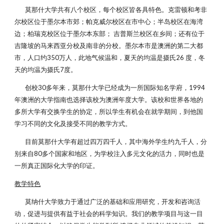
莫那什大学共有八个校区，每个校区皆各具特色。克雷顿和考非
尔校区位于墨尔本市郊；帕克威尔校区在市中心；半岛校区在海湾
边；柏瑞克校区位于墨尔本东部； 吉普斯兰校区在乡间；还有位于
吉隆坡的马来西亚分校及南非的分校。墨尔本市是澳洲的第二大都
市，人口约350万人，此地气候温和，夏天的均温是摄氏26 度，冬
天的均温为摄氏7度。
创校30多年来，莫那什大学已经成为一所国际知名学府，1994
年澳洲的大学指南也选择该校为澳洲年度大学。该校和世界各地的
多所大学有交换学生的协定，所以学生有机会在就学期间，到他国
学习不同的文化及接受不同的教学方式。
目前莫那什大学有超过四万四千人，其中海外学生约九千人，分
别来自80多个国家和地区，为学校注入多元文化的活力，同时也是
一所真正国际化大学的印证。
教学特色
莫纳什大学致力于通过广泛的基础和应用研究，开发和咨询活
动，促进与提供有益于社会的科学知识。我们的教学项目与这一目