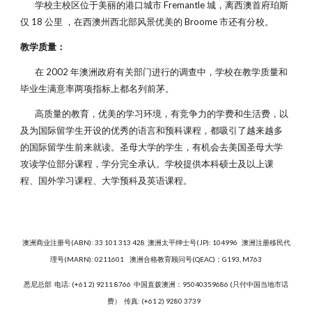
学校主校区位于美丽的港口城市 Fremantle 城，离西澳首府珀斯
仅 18 公里 ，在西澳州西北部风景优美的 Broome 市还有分校。
教学质量：
在 2002 年澳洲政府有关部门进行的调查中，学校在教学质量和
毕业生满意率两项指标上都名列前茅。
高质量的教育，优美的学习环境，有竞争力的学费和生活费，以
及为国际留学生开设的优秀的语言和预科课程，都吸引了越来越多
的国际留学生前来就读。圣母大学的学生，有机会去美国圣母大学
攻读学位部分课程，学分完全承认。学校提供本科硕士及以上课
程、国外学习课程、大学预科及英语课程。
澳洲商业注册号(ABN): 33 101 313 428 澳洲太平绅士号(JP): 104996 澳洲注册移民代
理号(MARN): 0211601 澳洲合格教育顾问号(QEAC)：G193, M763
悉尼总部
电话: (+61 2) 9211 8766 中国直拨澳洲：95040359686 (只付中国当地市话
费） 传真: (+61 2) 9280 3739