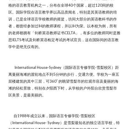
格的语言教育机构之一，分布在全球40个国家，超过120间的校
区。国际学院在语言教学界以高品质闻名，特别是其英语教师的培
训，已是全球语言学校教师的摇篮，坊间大部分的英语教科书的作
者，都曾经参加过IH的教师课程，并以IH为荣。以本校为例，所有
的老师都拥有「剑桥英语教师证书CELTA」，有多位的教师同时是雅
思IELTS考试及剑桥英语检定考试的考试官员，这在国际间的语言教
学中是绝无仅有的。
International House-Sydney（国际语言专修学院-雪梨校区）距
离曼丽海滩的渡轮地点不到5分钟的步行，交通方便。学校为一座五
层楼建筑的其中三层，可360ﾟ的眺望雪梨市的壮观市容及曼丽的海
滩的轻松景致，特别在夕阳西下时，从学校的户外阳台欣赏雪梨市
区美景，是最美丽的。
自1988年成立以来，国际语言专修学院-雪梨校区
（International House- Sydney）是雪梨最知名的独立语言学校，特