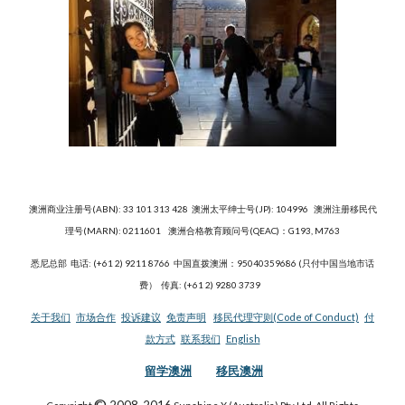
澳洲商业注册号(ABN): 33 101 313 428 澳洲太平绅士号(JP): 104996 澳洲注册移民代
理号(MARN): 0211601 澳洲合格教育顾问号(QEAC)：G193, M763
悉尼总部
电话: (+61 2) 9211 8766 中国直拨澳洲：95040359686 (只付中国当地市话
费） 传真: (+61 2) 9280 3739
关于我们
市场合作
投诉建议
免责声明
移民代理守则(Code of Conduct)
付
款方式
联系我们
English
留学澳洲
移民澳洲
©