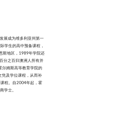
经发展成为维多利亚州第一
国际学生的高中预备课程，
斯地区，1989年学院还
百分之百归澳洲人所有并
霍尔姆斯高等教育学院的
文凭及学位课程，从而补
程。自2004年起，霍
商学士。